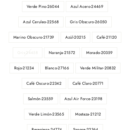
Verde Pino-26044
Azul Acero-24469
Azul Ceruleo-22568
Gris Obscuro-26050
Marino Obscuro-21739
Azúl-20215
Café-21120
Gris-24458
Naranja-21572
Morado-20359
Rojo-21234
Blanco-27166
Verde Militar-20832
Café Oscuro-22342
Café Claro-20771
Salmón-23559
Azul Air Force-23198
Verde Limón-23565
Mostaza-21212
Berenjena-24774
Sangre-22364