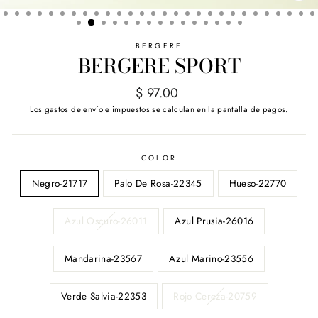
(E
BERGERE
BERGERE SPORT
Precio
$ 97.00
habitual
Los
gastos de envío
e impuestos se calculan en la pantalla de pagos.
COLOR
Negro-21717
Palo De Rosa-22345
Hueso-22770
Azul Oscuro-26011
Azul Prusia-26016
Mandarina-23567
Azul Marino-23556
Verde Salvia-22353
Rojo Cereza-20759