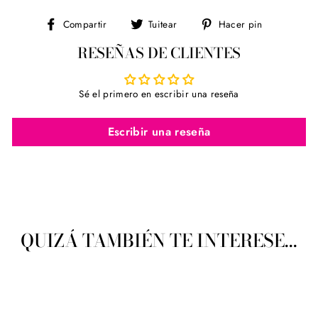
Compartir
Tuitear
Pinear
Compartir
Tuitear
Hacer pin
en
en
en
RESEÑAS DE CLIENTES
Facebook
Twitter
Pinterest
Sé el primero en escribir una reseña
Escribir una reseña
QUIZÁ TAMBIÉN TE INTERESE...