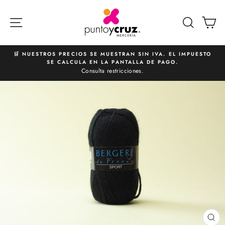
Ir
directamente
NAVEGACIÓN
BUSCA
C
al
contenido
🛒 NUESTROS PRECIOS SE MUESTRAN SIN IVA. EL IMPUESTO
SE CALCULA EN LA PANTALLA DE PAGO.
diapositivas
Consulta restricciones.
pausa
CE