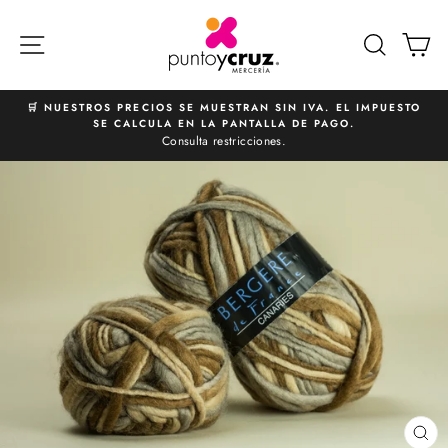
Ir
directamente
NAVEGACIÓN
BUSCA
C
al
contenido
🛒 NUESTROS PRECIOS SE MUESTRAN SIN IVA. EL IMPUESTO
SE CALCULA EN LA PANTALLA DE PAGO.
diapositivas
Consulta restricciones.
pausa
CE