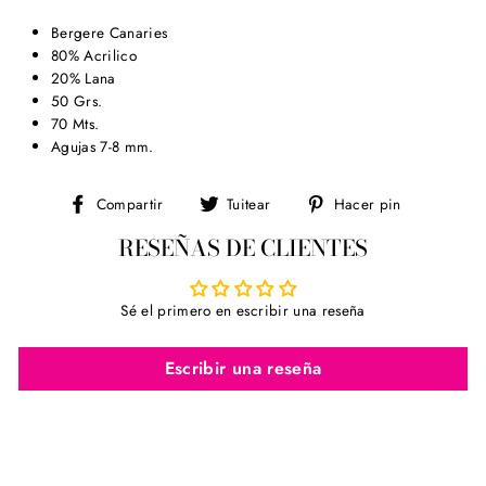
Bergere Canaries
80% Acrilico
20% Lana
50 Grs.
70 Mts.
Agujas 7-8 mm.
Compartir
Tuitear
Pinear
Compartir
Tuitear
Hacer pin
en
en
en
RESEÑAS DE CLIENTES
Facebook
Twitter
Pinterest
Sé el primero en escribir una reseña
Escribir una reseña