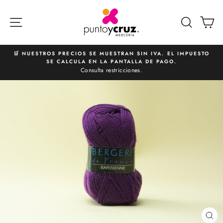
Ir
directamente
NAVEGACIÓN
BUSCA
C
al
contenido
🛒 NUESTROS PRECIOS SE MUESTRAN SIN IVA. EL IMPUESTO
SE CALCULA EN LA PANTALLA DE PAGO.
diapositivas
Consulta restricciones.
pausa
CE