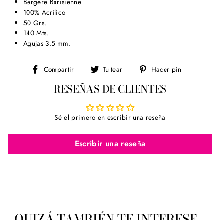
Bergere Barisienne
100% Acrílico
50 Grs.
140 Mts.
Agujas 3.5 mm.
Compartir
Tuitear
Pinear
Compartir
Tuitear
Hacer pin
en
en
en
RESEÑAS DE CLIENTES
Facebook
Twitter
Pinterest
Sé el primero en escribir una reseña
Escribir una reseña
QUIZÁ TAMBIÉN TE INTERESE...