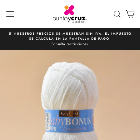
Ir
directamente
NAVEGACIÓN
BUSCA
C
al
contenido
🛒 NUESTROS PRECIOS SE MUESTRAN SIN IVA. EL IMPUESTO
SE CALCULA EN LA PANTALLA DE PAGO.
diapositivas
Consulta restricciones.
pausa