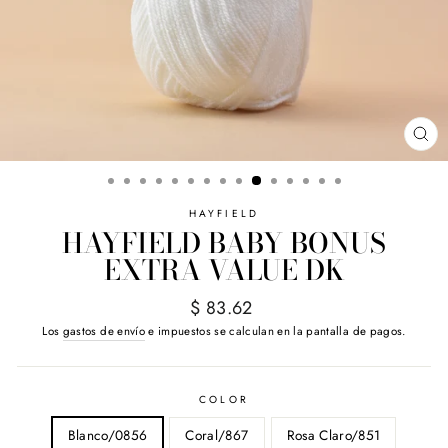
CE
(E
HAYFIELD
HAYFIELD BABY BONUS
EXTRA VALUE DK
Precio
$ 83.62
habitual
Los
gastos de envío
e impuestos se calculan en la pantalla de pagos.
COLOR
Blanco/0856
Coral/867
Rosa Claro/851