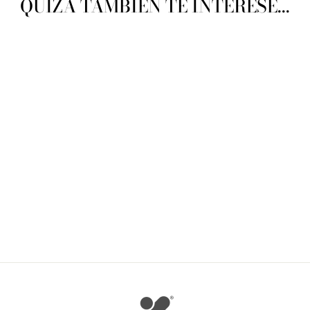
QUIZÁ TAMBIÉN TE INTERESE...
Agotado
Annies Cross-Stitch
Chirstmas 2016 Special
Issue
ANNIES CROSS-STITCH
$ 205.00