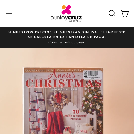
Ir
directamente
NAVEGACIÓN
BUSCA
C
al
contenido
🛒 NUESTROS PRECIOS SE MUESTRAN SIN IVA. EL IMPUESTO
SE CALCULA EN LA PANTALLA DE PAGO.
diapositivas
Consulta restricciones.
pausa