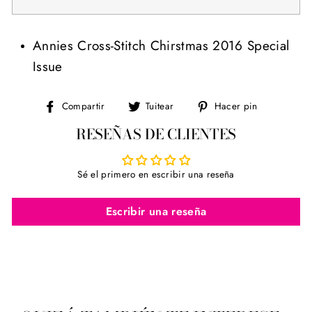
Annies Cross-Stitch Chirstmas 2016 Special
Issue
Compartir
Tuitear
Pinear
Compartir
Tuitear
Hacer pin
en
en
en
RESEÑAS DE CLIENTES
Facebook
Twitter
Pinterest
Sé el primero en escribir una reseña
Escribir una reseña