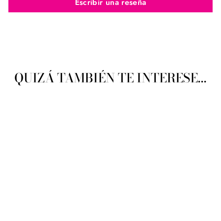
Escribir una reseña
QUIZÁ TAMBIÉN TE INTERESE...
Agujas Circulares de Bambú
Clover 40cm No. 4mm
CLOVER
$ 135.34