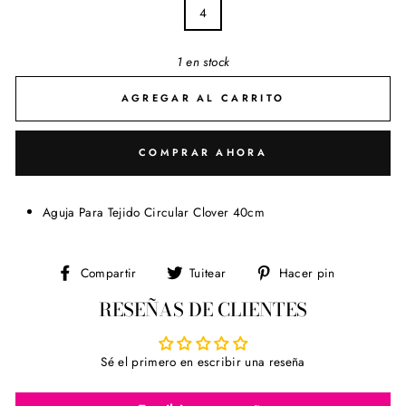
4
1 en stock
AGREGAR AL CARRITO
COMPRAR AHORA
Aguja Para Tejido Circular Clover 40cm
Compartir
Tuitear
Pinear
Compartir
Tuitear
Hacer pin
en
en
en
RESEÑAS DE CLIENTES
Facebook
Twitter
Pinterest
Sé el primero en escribir una reseña