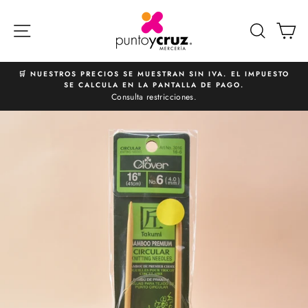
Ir
directamente
NAVEGACIÓN
BUSCA
C
al
contenido
🛒 NUESTROS PRECIOS SE MUESTRAN SIN IVA. EL IMPUESTO
SE CALCULA EN LA PANTALLA DE PAGO.
diapositivas
Consulta restricciones.
pausa