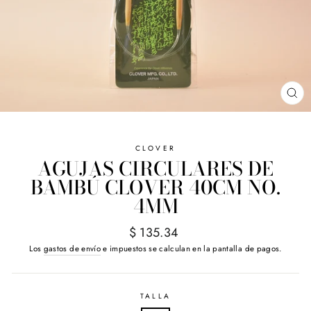
CE
(E
CLOVER
AGUJAS CIRCULARES DE
BAMBÚ CLOVER 40CM NO.
4MM
Precio
$ 135.34
habitual
Los
gastos de envío
e impuestos se calculan en la pantalla de pagos.
TALLA